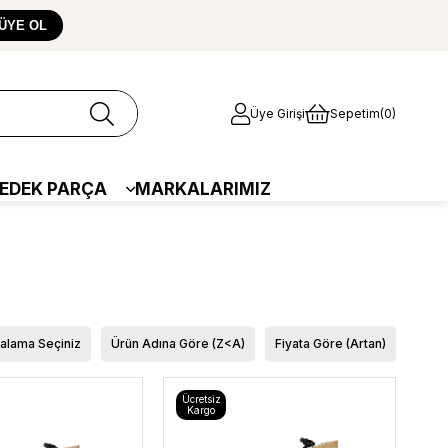
ÜYE OL
Üye Girişi
Sepetim
0
EDEK PARÇA
MARKALARIMIZ
ralama Seçiniz
Ürün Adına Göre (Z<A)
Fiyata Göre (Artan)
Ücretsiz
Kargo