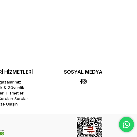
İ HİZMETLERİ
SOSYAL MEDYA
azalarımız
lik & Güvenlik
ri Hizmetleri
Sorulan Sorular
ize Ulaşın