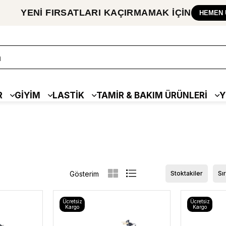
YENİ FIRSATLARI
KAÇIRMAMAK
İÇİN
HEMEN 
R
GİYİM
LASTİK
TAMİR & BAKIM ÜRÜNLERİ
Y
Stoktakiler
Sı
Ücretsiz
Ücretsiz
Kargo
Kargo