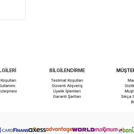
LGİLERİ
BİLGİLENDİRME
MÜŞTER
Koşulları
Teslimat Koşulları
Mağ
ullanımı
Güvenli Alışveriş
Gizli
özleşmesi
Üyelik İşlemleri
Müşte
Garanti Şartları
Sıkça 
B