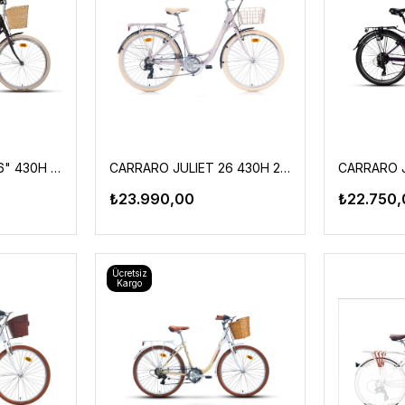
CARRARO JULIET 26" 430H 21-V VB MAT MÜRDÜM-KROM-KREM
CARRARO JULIET 26 430H 21-V MAT METALİK-PEMBE-KROM-KREM
₺23.990,00
₺22.750,
Ücretsiz
Kargo