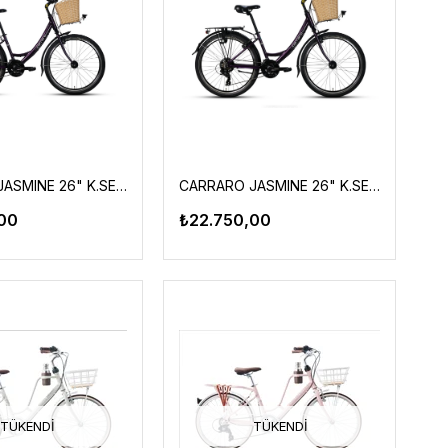
CARRARO JASMINE 26" K.SEHIR 380H 21-V VB MOR-ACIK GRI
CARRARO JASMINE 26" K.SEHIR 440H 21-V VB MOR-ACIK GRI
00
₺22.750,00
TÜKENDI
TÜKENDI