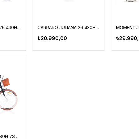
CARRARO JULIANA 26 430H 7-V VB BEYAZ-BEJ-KAHVERENGI
CARRARO JULIANA 26 430H 7-V VB BEYAZ-BEJ-KAHVERENGI
₺20.990,00
₺29.990,
BIANCHI C261 26" 380H 7S VB SİYAH