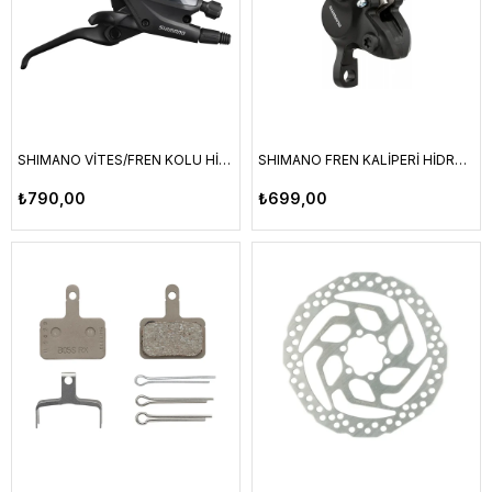
SHIMANO VİTES/FREN KOLU HİDROLİK ALTUS 8 VİTES SAĞ ST-EF505-8R
SHIMANO FREN KALİPERİ HİDROLİK ALTUS 2 PİSTON BR-MT200
₺790,00
₺699,00