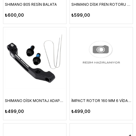
SHIMANO B05 RESİN BALATA
SHIMANO DİSK FREN ROTORU SM-RT26 6 CİVATA
₺600,00
₺599,00
SHIMANO DİSK MONTAJ ADAPTÖRÜ 160MM SM-MA90-F160
İMPACT ROTOR 160 MM 6 VİDA KARTLI HS1 RAİNBOW
₺499,00
₺499,00