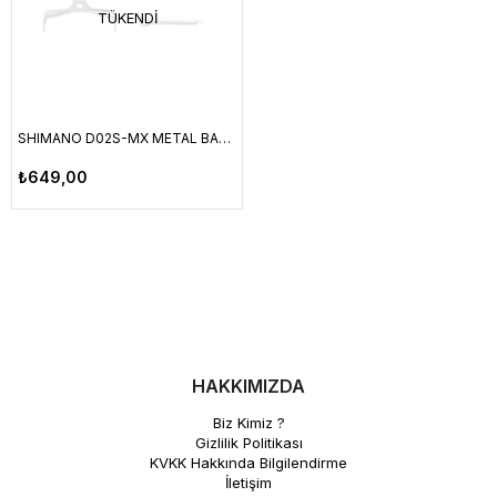
TÜKENDI
SHIMANO D02S-MX METAL BALATA PABUÇ VE ÇATAL PİM YAY (ÇİFT)
₺649,00
HAKKIMIZDA
Biz Kimiz ?
Gizlilik Politikası
KVKK Hakkında Bilgilendirme
İletişim