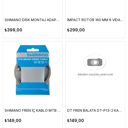
SHIMANO DİSK MONTAJ ADAPTÖRÜ 180MM SM-MA-F180 POST/STANDART
İMPACT ROTOR 160 MM 6 VİDA KARTLI
₺399,00
₺299,00
SHIMANO FREN İÇ KABLO MTB PASLANMAZ ÇELİK 1.6x2050MM
DT FREN BALATA DT-P13-2 KARTLI
₺149,00
₺149,00