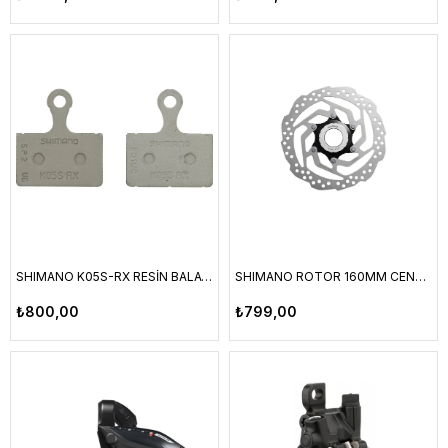
SHIMANO K05S-RX RESİN BALATA PABUÇ VE YAY (ÇİFT)
SHIMANO ROTOR 160MM CENTER LOCK SM-RT10 (KİLİT DAHİL)
₺800,00
₺799,00