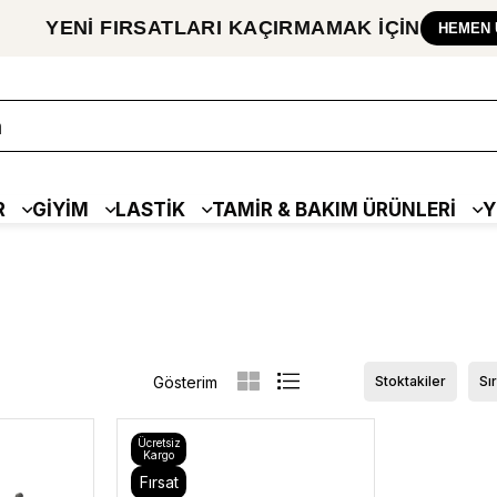
YENİ FIRSATLARI
KAÇIRMAMAK
İÇİN
HEMEN 
R
GİYİM
LASTİK
TAMİR & BAKIM ÜRÜNLERİ
Y
Stoktakiler
Sı
Ücretsiz
Kargo
Fırsat