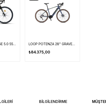
Ürünü
CARRARO GRAVEL GE 5.0 550H 11-V E5000 GRX810 HD MAT GÜMÜS-SIYAH-MAVI
LOOP POTENZA 28" GRAVEL 18.5' 10 VİTES ELEKTRİKLİ MAT GRİ-YEŞİL/MAT FÜME
₺84.375,00
LGİLERİ
BİLGİLENDİRME
MÜŞTER