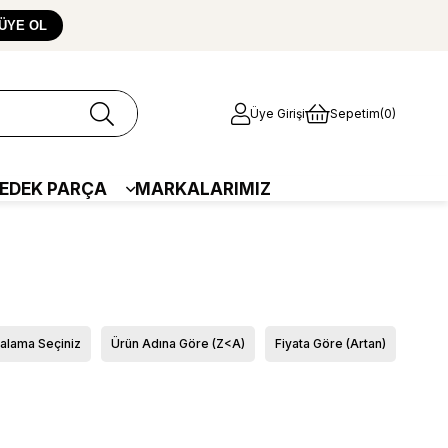
ÜYE OL
Üye Girişi
Sepetim
0
EDEK PARÇA
MARKALARIMIZ
ralama Seçiniz
Ürün Adına Göre (Z<A)
Fiyata Göre (Artan)