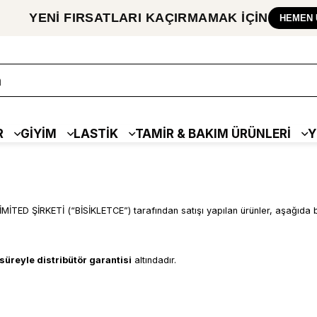
YENİ FIRSATLARI
KAÇIRMAMAK
İÇİN
HEMEN 
R
GİYİM
LASTİK
TAMİR & BAKIM ÜRÜNLERİ
Y
İRKETİ (“BİSİKLETCE”) tarafından satışı yapılan ürünler, aşağıda beli
l süreyle distribütör garantisi
altındadır.