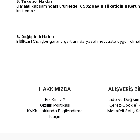
5. Tüketici Hakları
Garanti kapsamındaki ürünlerde,
6502 sayılı Tüketicinin Kor
kısıtlamaz.
6. Değişiklik Hakkı
BİSİKLETCE, işbu garanti şartlarında yasal mevzuata uygun olmak ka
HAKKIMIZDA
ALIŞVERİŞ Bİ
Biz Kimiz ?
İade ve Değişim 
Gizlilik Politikası
Çerez(Cookie) K
KVKK Hakkında Bilgilendirme
Mesafeli Satış S
İletişim