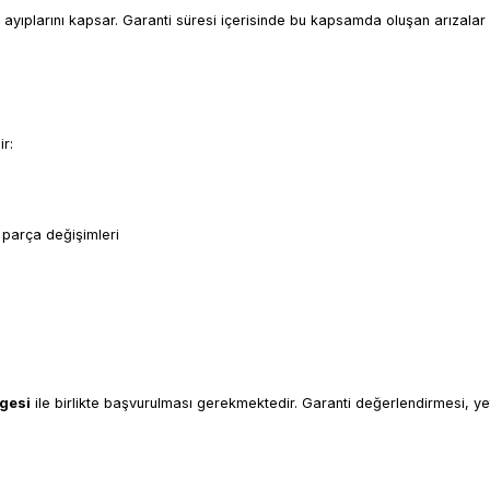
ayıplarını kapsar. Garanti süresi içerisinde bu kapsamda oluşan arızalar i
r:
a parça değişimleri
lgesi
ile birlikte başvurulması gerekmektedir. Garanti değerlendirmesi, yetki