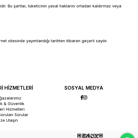
lidir. Bu şartlar, tüketicinin yasal haklarını ortadan kaldırmaz veya
t sitesinde yayımlandığı tarihten itibaren geçerli sayılır.
İ HİZMETLERİ
SOSYAL MEDYA
azalarımız
lik & Güvenlik
ri Hizmetleri
Sorulan Sorular
ize Ulaşın