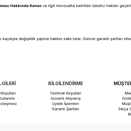
unması Hakkında Kanun
ve ilgili mevzuatta belirtilen tüketici hakları geçer
ydıyla değişiklik yapma hakkını saklı tutar. Güncel garanti şartları interne
LGİLERİ
BİLGİLENDİRME
MÜŞTER
Koşulları
Teslimat Koşulları
Mağ
ullanımı
Güvenli Alışveriş
Gizli
özleşmesi
Üyelik İşlemleri
Müşte
Garanti Şartları
Sıkça 
B