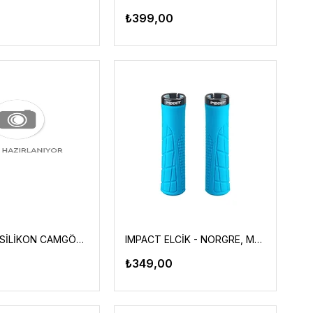
₺399,00
XLC ELCİK SİLİKON CAMGÖBEĞİ
IMPACT ELCİK - NORGRE, MAVİ YÜZÜKLÜ
₺349,00