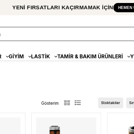
YENİ FIRSATLARI
KAÇIRMAMAK
İÇİN
HEMEN 
R
GİYİM
LASTİK
TAMİR & BAKIM ÜRÜNLERİ
Y
Stoktakiler
Sı