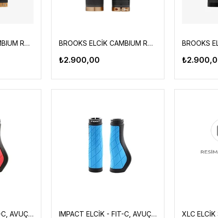
BROOKS ELCİK CAMBIUM RUBBER 100/100 SİYAH BAKIR
BROOKS ELCİK CAMBIUM RUBBER 130/130 SİYAH BAKIR
₺2.900,00
₺2.900,
IMPACT ELCİK - FIT-C, AVUÇ DESTEKLİ, SİYAH/KIRMIZI
IMPACT ELCİK - FIT-C, AVUÇ DESTEKLİ, SİYAH/MAVİ
XLC ELCİK