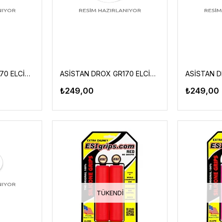
ASİSTAN DROX GR170 ELCİK SİYAH-MAVİ
ASİSTAN DROX GR170 ELCİK PEMBE-MAVİ
₺249,00
₺249,00
TÜKENDI