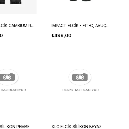
BROOKS ELCİK CAMBIUM RUBBER SİYAH 130/130
IMPACT ELCİK - FIT-C, AVUÇ DESTEKLİ, SİYAH/NEON
00
₺499,00
 SİLİKON PEMBE
XLC ELCİK SİLİKON BEYAZ