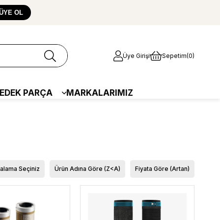
ÜYE OL
Üye Girişi
Sepetim
0
EDEK PARÇA
MARKALARIMIZ
ralama Seçiniz
Ürün Adına Göre (Z<A)
Fiyata Göre (Artan)