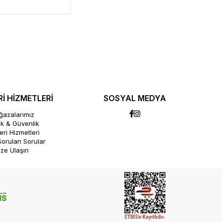
İ HİZMETLERİ
SOSYAL MEDYA
azalarımız
lik & Güvenlik
ri Hizmetleri
Sorulan Sorular
ize Ulaşın