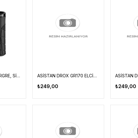
IMPACT ELCİK - NORGRE, SİYAH YÜZÜKLÜ
ASİSTAN DROX GR170 ELCİK SİYAH-TURUNCU
₺249,00
₺249,00