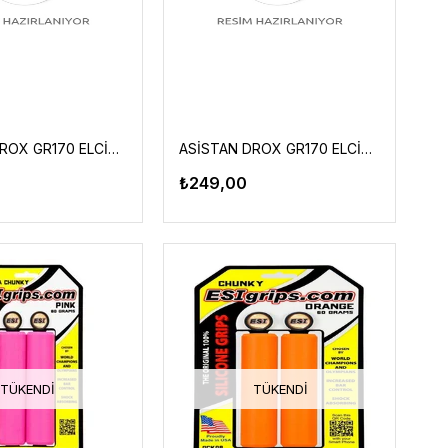
ASİSTAN DROX GR170 ELCİK MOR-MAVİ
ASİSTAN DROX GR170 ELCİK SİYAH-MOR
₺249,00
TÜKENDI
TÜKENDI