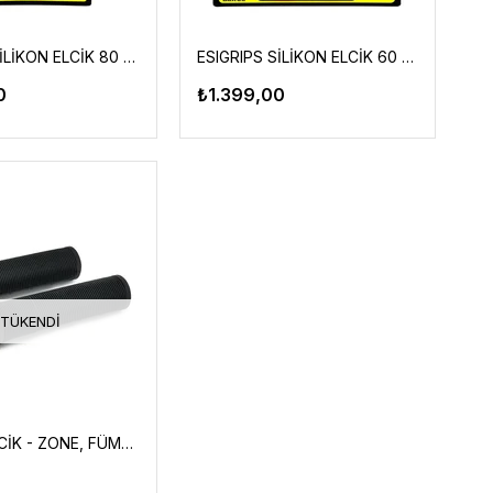
ESIGRIPS SİLİKON ELCİK 80 GRAM PEMBE
ESIGRIPS SİLİKON ELCİK 60 GRAM TURUNCU
0
₺1.399,00
TÜKENDI
IMPACT ELCİK - ZONE, FÜME YÜZÜKLÜ