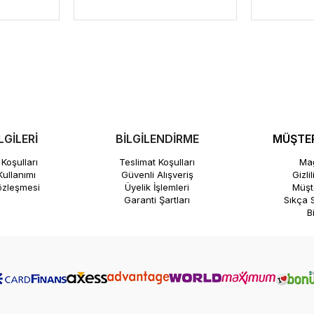
LGİLERİ
BİLGİLENDİRME
MÜŞTER
Koşulları
Teslimat Koşulları
Mağ
ullanımı
Güvenli Alışveriş
Gizli
özleşmesi
Üyelik İşlemleri
Müşte
Garanti Şartları
Sıkça 
B