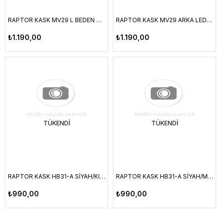
RAPTOR KASK MV29 L BEDEN ARKA LED LAMBALI MAT SIYAH
RAPTOR KASK MV29 ARKA LED LAMBALI FILELI SIYAH/LIME L BEDEN
₺1.190,00
₺1.190,00
TÜKENDI
TÜKENDI
RAPTOR KASK HB31-A SİYAH/KIRMIZI M BEDEN
RAPTOR KASK HB31-A SİYAH/MAVİ M BEDEN
₺990,00
₺990,00