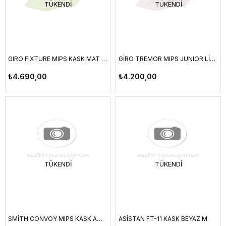
TÜKENDI
TÜKENDI
GIRO FIXTURE MIPS KASK MAT ANO LIME STANDART BEDEN 54-61CM
GİRO TREMOR MIPS JUNIOR LİLLA YOUTH UNIVERSAL FIT 50-57 CM
₺4.690,00
₺4.200,00
TÜKENDI
TÜKENDI
SMİTH CONVOY MIPS KASK AMETHYST SMALL 51-55 CM
ASİSTAN FT-11 KASK BEYAZ M