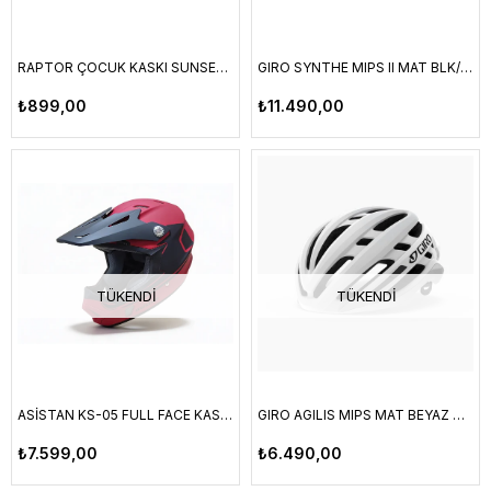
RAPTOR ÇOCUK KASKI SUNSET M BEDEN HB63
GIRO SYNTHE MIPS II MAT BLK/BRT RD – L
₺899,00
₺11.490,00
TÜKENDI
TÜKENDI
ASİSTAN KS-05 FULL FACE KASK KIRMIZI M
GIRO AGILIS MIPS MAT BEYAZ M 55-59 CM
₺7.599,00
₺6.490,00