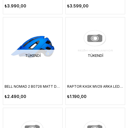
₺3.990,00
₺3.599,00
TÜKENDI
TÜKENDI
BELL NOMAD 2 B0726 MATT DARK BLUE - UNISEX M/L 53-60CM
RAPTOR KASK MV29 ARKA LED LAMBALI FILELI KIRMIZI/SIYAH M BEDEN
₺2.490,00
₺1.190,00