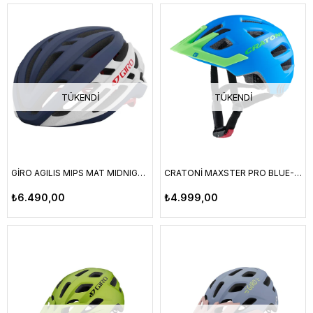
TÜKENDI
TÜKENDI
GİRO AGILIS MIPS MAT MIDNIGHT/WHITE/BRIGHT RED SIZE M (55-59CM)
CRATONİ MAXSTER PRO BLUE-GREEN MATT S-M
₺6.490,00
₺4.999,00