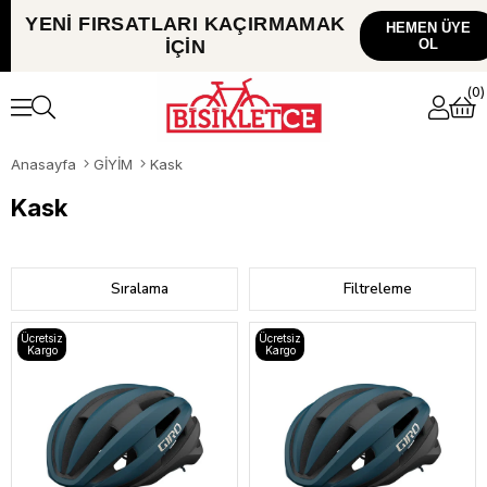
YENİ FIRSATLARI
KAÇIRMAMAK
HEMEN ÜYE
İÇİN
OL
0
Anasayfa
GİYİM
Kask
Kask
Sıralama
Filtreleme
Ücretsiz
Ücretsiz
Kargo
Kargo