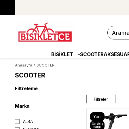
BİSİKLET
SCOOTER
AKSESUA
Anasayfa
SCOOTER
SCOOTER
Filtreleme
Filtreler
Marka
Yeni
ALBA
Ücretsiz
Ürün
Kargo