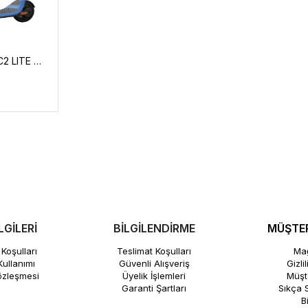
SEGWAY-NINEBOT C2 LITE ÇOCUK SCOOTER
LGİLERİ
BİLGİLENDİRME
MÜŞTER
Koşulları
Teslimat Koşulları
Mağ
ullanımı
Güvenli Alışveriş
Gizli
özleşmesi
Üyelik İşlemleri
Müşte
Garanti Şartları
Sıkça 
B