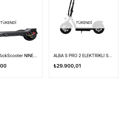
TÜKENDI
TÜKENDI
SEGWAY eKıckScooter NINEBOT MAX G3 SCOOTER
ALBA S PRO 2 ELEKTRİKLİ SCOOTER
,00
₺29.900,01