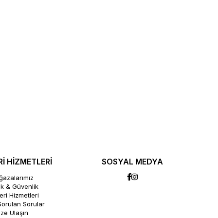
İ HİZMETLERİ
SOSYAL MEDYA
azalarımız
lik & Güvenlik
ri Hizmetleri
Sorulan Sorular
ize Ulaşın