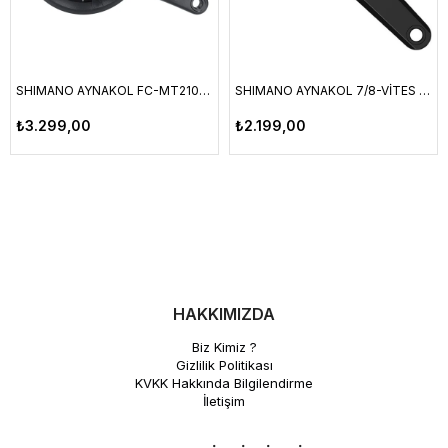
SHIMANO AYNAKOL FC-MT210-3 2-PIECE CRANKSET 9 VİTES 175,0 MM 40-30-22D
SHIMANO AYNAKOL 7/8-VİTES CUES FC-U2000-1 32T 175mm w/o CG
₺3.299,00
₺2.199,00
HAKKIMIZDA
Biz Kimiz ?
Gizlilik Politikası
KVKK Hakkında Bilgilendirme
İletişim