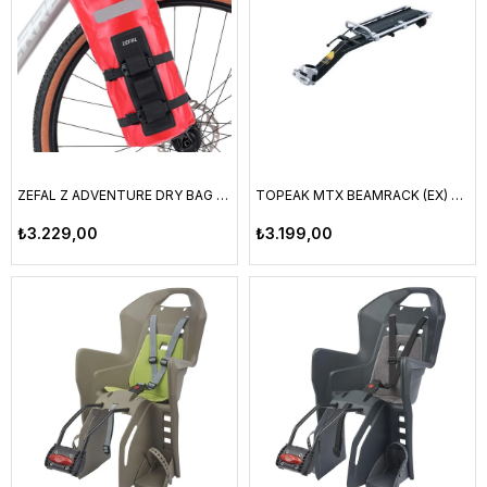
ZEFAL Z ADVENTURE DRY BAG 6L ÇANTA
TOPEAK MTX BEAMRACK (EX) KIZAKLI ARKA BAGAJ A TİPİ (MTX UYUMLU) - TA2096A
₺3.229,00
₺3.199,00