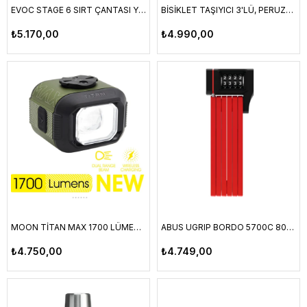
EVOC STAGE 6 SIRT ÇANTASI YEŞİL (OLIVE)
BİSİKLET TAŞIYICI 3'LÜ, PERUZZO, VERONA
₺5.170,00
₺4.990,00
MOON TİTAN MAX 1700 LÜMEN ÖN AYDINLATMA ASKERİ YEŞİL
ABUS UGRIP BORDO 5700C 80CM KİLİT
₺4.750,00
₺4.749,00