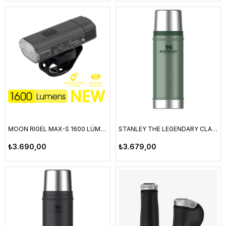
MOON RIGEL MAX-S 1600 LÜMEN ÖN AYDINLATMA
STANLEY THE LEGENDARY CLASSIC BOTTLE 0.59L / 20 OZ HAMMERTONE GREEN
₺3.690,00
₺3.679,00