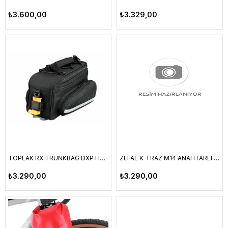
₺3.600,00
₺3.329,00
TOPEAK RX TRUNKBAG DXP HEYBE OLABİLİR ÇANTA (7,3 L / 445Cİ) - TT9637B
ZEFAL K-TRAZ M14 ANAHTARLI KİLİT
₺3.290,00
₺3.290,00