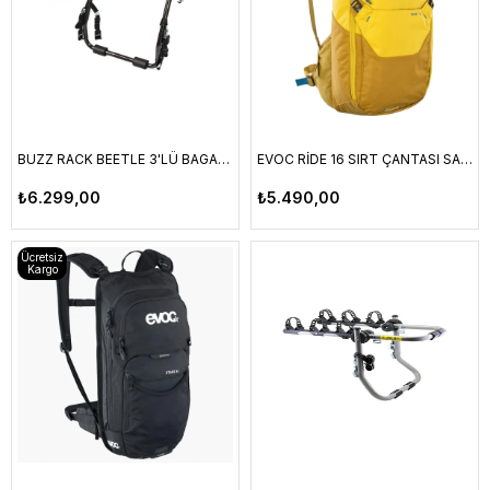
BUZZ RACK BEETLE 3'LÜ BAGAJ ÜSTÜ BİSİKLET TAŞIYICI
EVOC RİDE 16 SIRT ÇANTASI SARI (CURRY-LOAM)
₺6.299,00
₺5.490,00
Ücretsiz
Kargo