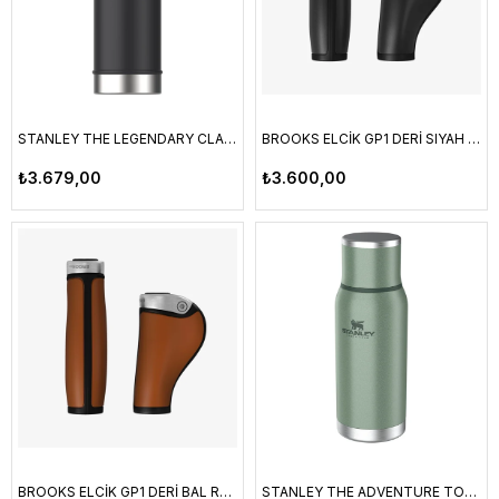
STANLEY THE LEGENDARY CLASSIC BOTTLE 0.59L / 20 OZ BLACK 2.0
BROOKS ELCİK GP1 DERİ SIYAH 130X100MM
₺3.679,00
₺3.600,00
BROOKS ELCİK GP1 DERİ BAL RENGİ 130X100MM
STANLEY THE ADVENTURE TO-GO BOTTLE 0.75L / 25 OZ HAMMERTONE GREEN