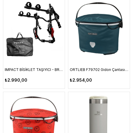
IMPACT BİSİKLET TAŞIYICI - BR-2B, 2 Lİ APARATLI, ÇANTALI
ORTLIEB F79702 Gidon Çantası Up-Town City 17.5L Petrol Yeşil
₺2.990,00
₺2.954,00