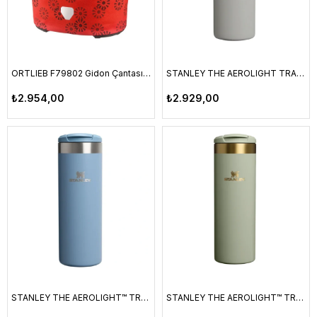
ORTLIEB F79802 Gidon Çantası Up-Town Desing 17.5L Kırmızı Çiçek
STANLEY THE AEROLIGHT TRANSIT MUG 0.60L / 20 OZ ASH
₺2.954,00
₺2.929,00
STANLEY THE AEROLIGHT™ TRANSIT MUG 0.6L / 20 OZ INDIGO
STANLEY THE AEROLIGHT™ TRANSIT MUG 0.6L / 20 OZ JUNIPER