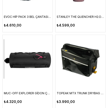
EVOC HİP PACK 3 BEL ÇANTASI SİYAH
STANLEY THE QUENCHER H2.O FLOWSTATE™ TUMBLER 1.18L / 40 OZ (BOX) CASHMERE
₺4.610,00
₺4.599,00
MUC-OFF EXPLORER GİDON ÇANTASI 2.4 LİTRE
TOPEAK MTX TRUNK DRYBAG SU GEÇİRMEZ ÇANTA (12,1 L / 735Cİ) TT9825B
₺4.320,00
₺3.990,00