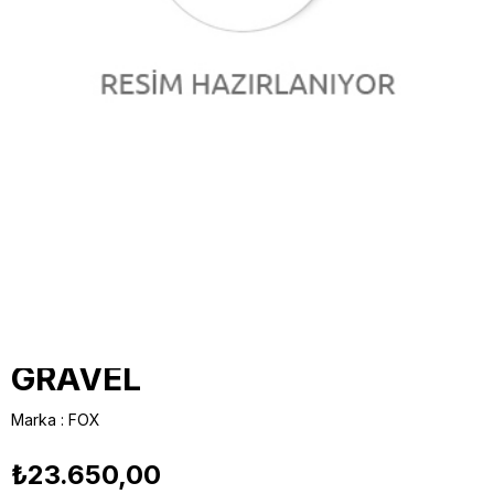
FOX ÖN MAŞA,2022
32,A,FLOAT AX,700C,P-
S,40,GRİP, 3POS, 1.5T 45MM
(910-31-097),M.BLCK
GRAVEL
Marka
:
FOX
₺23.650,00