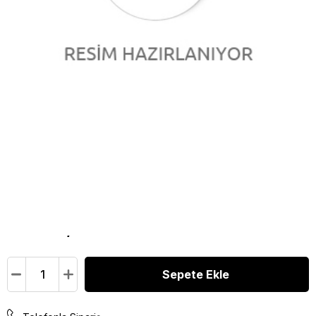
MUC-OFF ULTİMATE
BİSİKLET TEMİZLİK SETİ
Marka
:
Muc-Off
₺9.500,00